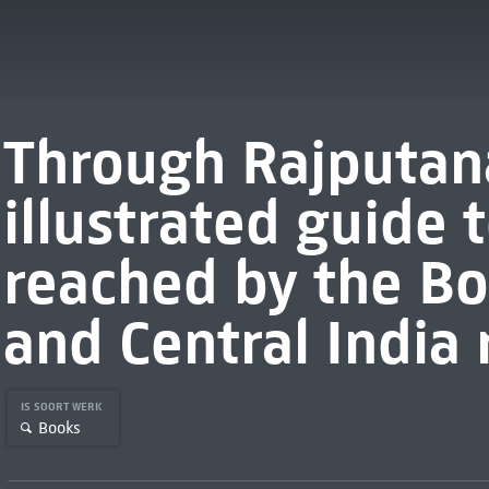
Through Rajputana
illustrated guide t
reached by the B
and Central India 
IS SOORT WERK
Books