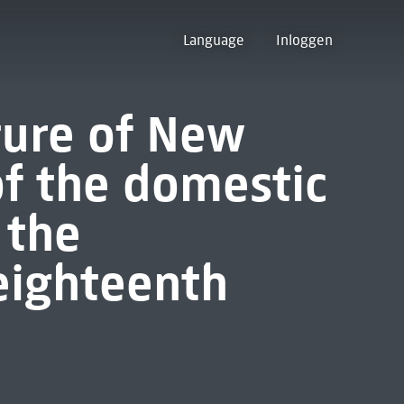
Language
Inloggen
ture of New
of the domestic
 the
eighteenth