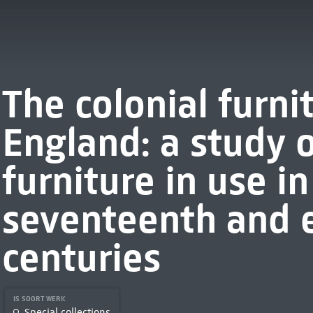
The colonial furni
England: a study 
furniture in use in
seventeenth and 
centuries
IS SOORT WERK
Special collections