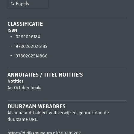
Engels
CLASSIFICATIE
ISBN
026202618X
9780262026185
9780262514866
ANNOTATIES / TITEL NOTITIE'S
Notities
An October book.
DUURZAAM WEBADRES
Als u naar dit object wilt verwijzen, gebruik dan de
duurzame URL:
https://id.rijksmuseum.nl/300285287