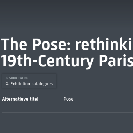
The Pose: rethinki
19th-Century Pari
IS SOORT WERK
Exhibition catalogues
Alternatieve titel
Pose