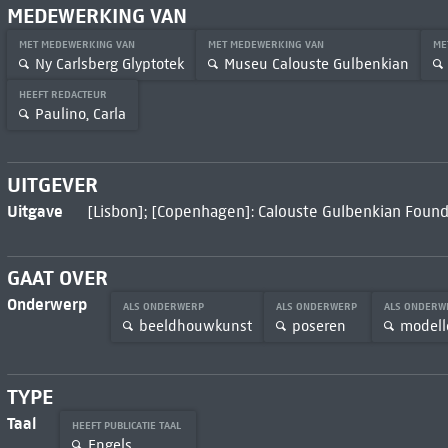
MEDEWERKING VAN
MET MEDEWERKING VAN
MET MEDEWERKING VAN
ME
Ny Carlsberg Glyptotek
Museu Calouste Gulbenkian
HEEFT REDACTEUR
Paulino, Carla
UITGEVER
Uitgave
[Lisbon]; [Copenhagen]: Calouste Gulbenkian Founda
GAAT OVER
Onderwerp
ALS ONDERWERP
ALS ONDERWERP
ALS ONDER
beeldhouwkunst
poseren
modell
TYPE
Taal
HEEFT PUBLICATIE TAAL
Engels