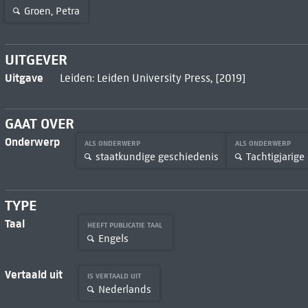
Groen, Petra
UITGEVER
Uitgave
Leiden: Leiden University Press, [2019]
GAAT OVER
Onderwerp
ALS ONDERWERP
ALS ONDERWERP
staatkundige geschiedenis
Tachtigjarige
TYPE
Taal
HEEFT PUBLICATIE TAAL
Engels
Vertaald uit
IS VERTAALD UIT
Nederlands