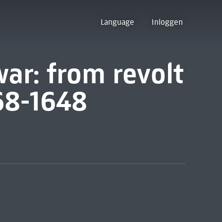
Language
Inloggen
war: from revolt
568-1648