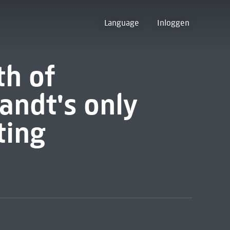
Language
Inloggen
th of
andt's only
ting