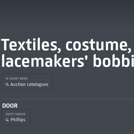
Textiles, costume,
lacemakers' bobb
IS SOORT WERK
Auction catalogues
DOOR
HEEFT MAKER
Phillips