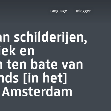
Language
Inloggen
n schilderijen,
iek en
 ten bate van
ds [in het]
m Amsterdam