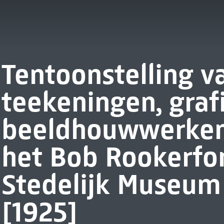
Tentoonstelling va
teekeningen, graf
beeldhouwwerken
het Bob Rookerfon
Stedelijk Museu
[1925]