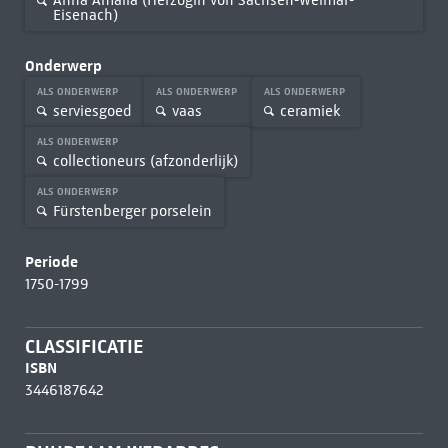
Anna Amalia (Herzogin von Sachsen-Weimar-
Eisenach)
Onderwerp
ALS ONDERWERP
ALS ONDERWERP
ALS ONDERWERP
serviesgoed
vaas
ceramiek
ALS ONDERWERP
collectioneurs (afzonderlijk)
ALS ONDERWERP
Fürstenberger porselein
Periode
1750-1799
CLASSIFICATIE
ISBN
3446187642