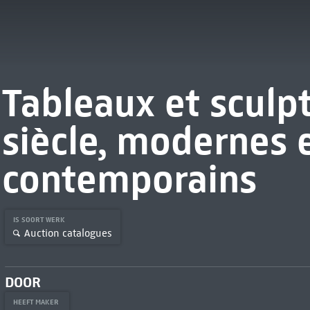
Tableaux et sculp
siècle, modernes 
contemporains
IS SOORT WERK
Auction catalogues
DOOR
HEEFT MAKER