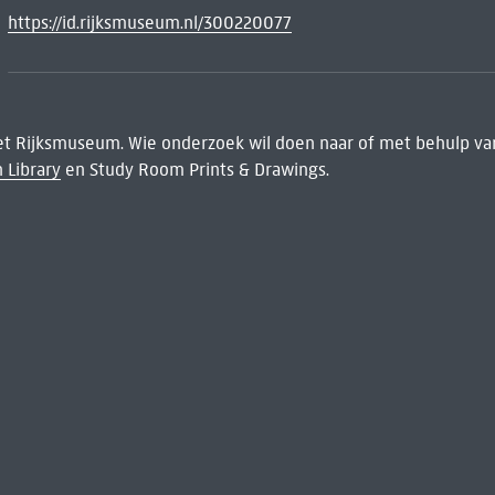
https://id.rijksmuseum.nl/300220077
het Rijksmuseum. Wie onderzoek wil doen naar of met behulp van
 Library
en Study Room Prints & Drawings.