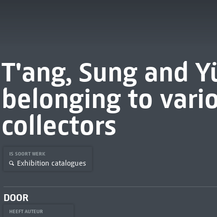
T'ang, Sung and Y
belonging to vari
collectors
IS SOORT WERK
Exhibition catalogues
DOOR
HEEFT AUTEUR