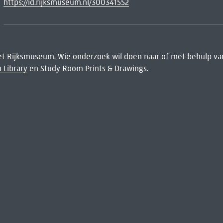
https://id.rijksmuseum.nl/300341552
het Rijksmuseum. Wie onderzoek wil doen naar of met behulp van
 Library
en Study Room Prints & Drawings.