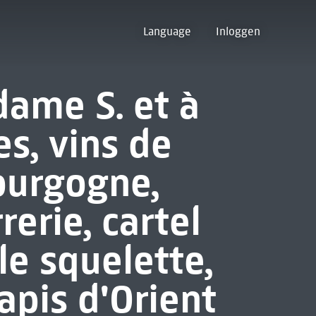
Language
Inloggen
ame S. et à
s, vins de
ourgogne,
rrerie, cartel
le squelette,
apis d'Orient