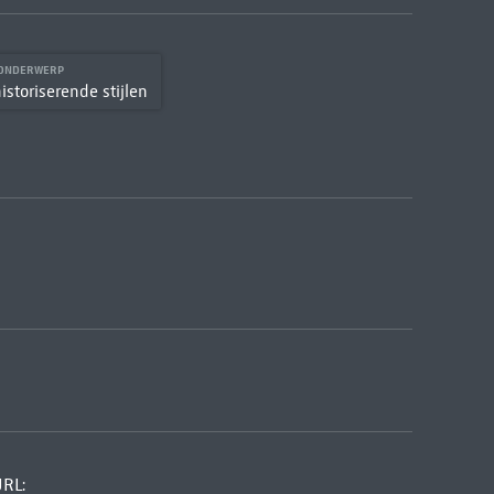
 ONDERWERP
istoriserende stijlen
URL: