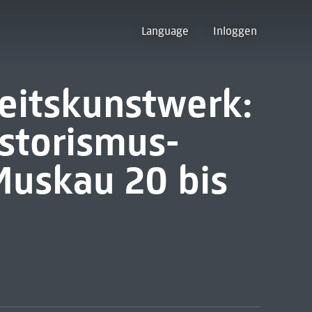
Language
Inloggen
heitskunstwerk:
istorismus-
uskau 20 bis