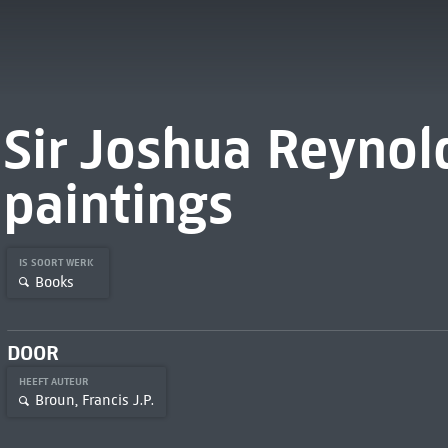
Sir Joshua Reynold
paintings
IS SOORT WERK
Books
DOOR
HEEFT AUTEUR
Broun, Francis J.P.