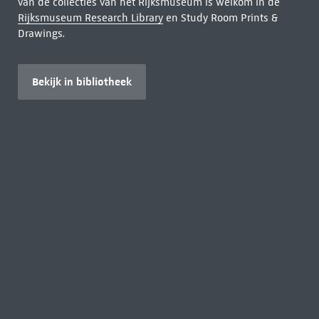
van de collecties van het Rijksmuseum is welkom in de
Rijksmuseum Research Library
en Study Room Prints &
Drawings.
Bekijk in bibliotheek