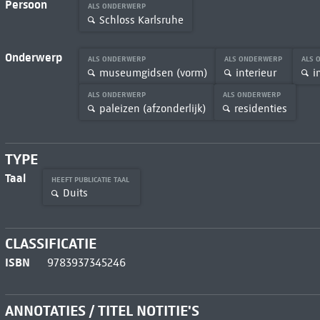
Persoon
ALS ONDERWERP
Schloss Karlsruhe
Onderwerp
ALS ONDERWERP
ALS ONDERWERP
ALS 
museumgidsen (vorm)
interieur
i
ALS ONDERWERP
ALS ONDERWERP
paleizen (afzonderlijk)
residenties
TYPE
Taal
HEEFT PUBLICATIE TAAL
Duits
CLASSIFICATIE
ISBN
9783937345246
ANNOTATIES / TITEL NOTITIE'S