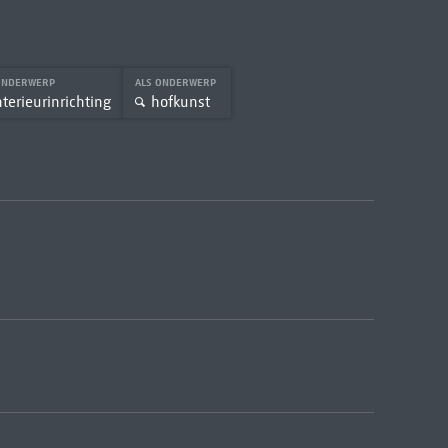
ONDERWERP
ALS ONDERWERP
nterieurinrichting
hofkunst