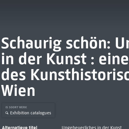
Schaurig schön: U
in der Kunst : ein
des Kunsthistori
Wien
IS SOORT WERK
Exhibition catalogues
Alternatieve titel
Ungeheuerliches in der Kunst