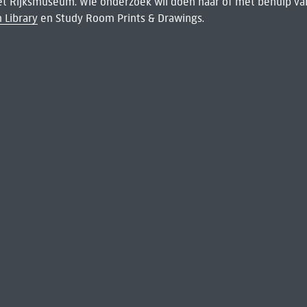
het Rijksmuseum. Wie onderzoek wil doen naar of met behulp van
 Library
en Study Room Prints & Drawings.