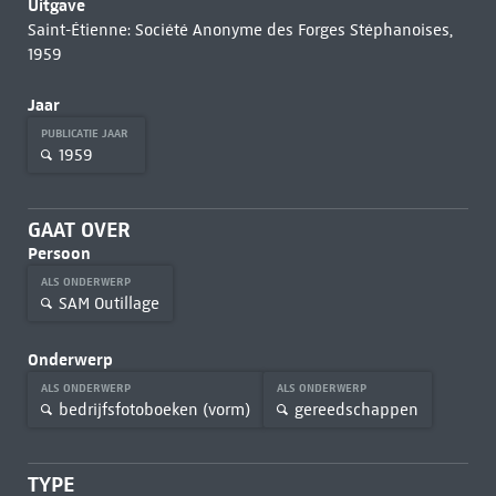
Uitgave
Saint-Étienne: Société Anonyme des Forges Stéphanoises,
1959
Jaar
PUBLICATIE JAAR
1959
GAAT OVER
Persoon
ALS ONDERWERP
SAM Outillage
Onderwerp
ALS ONDERWERP
ALS ONDERWERP
bedrijfsfotoboeken (vorm)
gereedschappen
TYPE