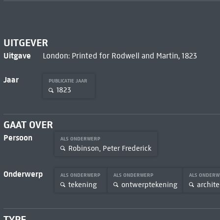
UITGEVER
Uitgave
London: Printed for Rodwell and Martin, 1823
Jaar
PUBLICATIE JAAR
1823
GAAT OVER
Persoon
ALS ONDERWERP
Robinson, Peter Frederick
Onderwerp
ALS ONDERWERP
ALS ONDERWERP
ALS ONDER
tekening
ontwerptekening
archit
TYPE