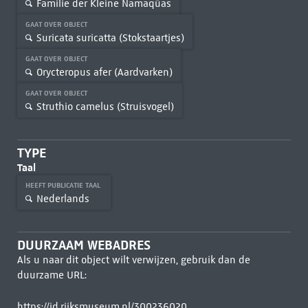
Familie der Kleine Namaqûas
GAAT OVER OBJECT
Suricata suricatta (Stokstaartjes)
GAAT OVER OBJECT
Orycteropus afer (Aardvarken)
GAAT OVER OBJECT
Struthio camelus (Struisvogel)
TYPE
Taal
HEEFT PUBLICATIE TAAL
Nederlands
DUURZAAM WEBADRES
Als u naar dit object wilt verwijzen, gebruik dan de
duurzame URL:
https://id.rijksmuseum.nl/300236020