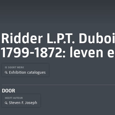
Ridder L.P.T. Dubo
1799-1872: leven 
IS SOORT WERK
Exhibition catalogues
DOOR
HEEFT AUTEUR
Steven F. Joseph