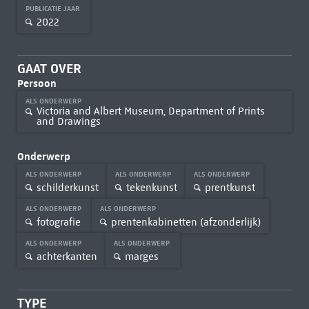
PUBLICATIE JAAR
2022
GAAT OVER
Persoon
ALS ONDERWERP
Victoria and Albert Museum, Department of Prints
and Drawings
Onderwerp
ALS ONDERWERP
ALS ONDERWERP
ALS ONDERWERP
schilderkunst
tekenkunst
prentkunst
ALS ONDERWERP
ALS ONDERWERP
fotografie
prentenkabinetten (afzonderlijk)
ALS ONDERWERP
ALS ONDERWERP
achterkanten
marges
TYPE