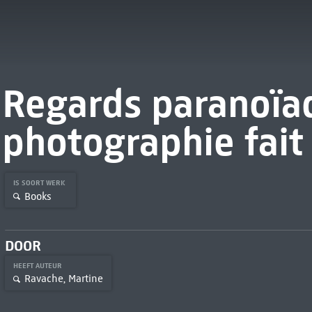
Regards paranoïaq
photographie fait 
IS SOORT WERK
Books
DOOR
HEEFT AUTEUR
Ravache, Martine