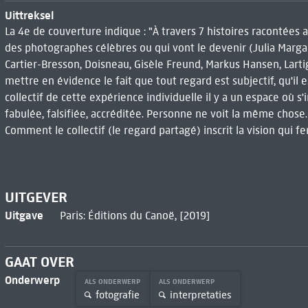
Uittreksel
La 4e de couverture indique : "À travers 7 histoires racontées
des photographes célèbres ou qui vont le devenir (Julia Marga
Cartier-Bresson, Doisneau, Gisèle Freund, Markus Hansen, Larti
mettre en évidence le fait que tout regard est subjectif, qu'il 
collectif de cette expérience individuelle il y a un espace où s'in
fabulée, falsifiée, accréditée. Personne ne voit la même chos
Comment le collectif (le regard partagé) inscrit la vision qui f
UITGEVER
Uitgave
Paris: Éditions du Canoë, [2019]
GAAT OVER
Onderwerp
ALS ONDERWERP
ALS ONDERWERP
fotografie
interpretaties