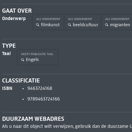
GAAT OVER
Onderwerp
ALS ONDERWERP
ALS ONDERWERP
ALS ONDERWERP
filmkunst
beeldcultuur
migranten
TYPE
Taal
HEEFT PUBLICATIE TAAL
Engels
CLASSIFICATIE
ISBN
9463724168
9789463724166
DUURZAAM WEBADRES
Als u naar dit object wilt verwijzen, gebruik dan de duurzame 