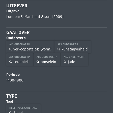
UITGEVER
Uitgave
London: S. Marchant & son, [2009]
GAAT OVER
Onderwerp
ALS ONDERWERP
ALS ONDERWERP
verkoopcatalogi (vorm)
kunstnijverheid
ALS ONDERWERP
ALS ONDERWERP
ALS ONDERWERP
ceramiek
porselein
jade
Periode
1400-1900
TYPE
Taal
HEEFT PUBLICATIE TAAL
Engels