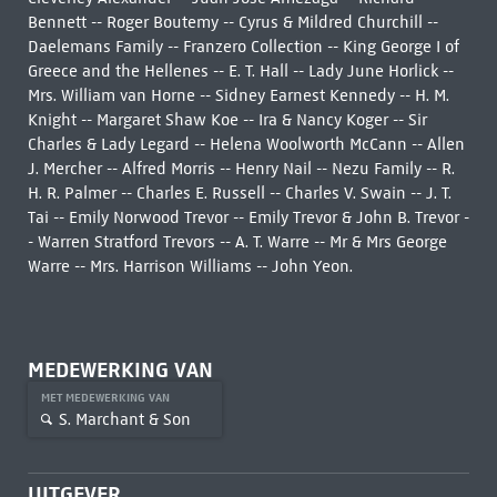
Bennett -- Roger Boutemy -- Cyrus & Mildred Churchill --
Daelemans Family -- Franzero Collection -- King George I of
Greece and the Hellenes -- E. T. Hall -- Lady June Horlick --
Mrs. William van Horne -- Sidney Earnest Kennedy -- H. M.
Knight -- Margaret Shaw Koe -- Ira & Nancy Koger -- Sir
Charles & Lady Legard -- Helena Woolworth McCann -- Allen
J. Mercher -- Alfred Morris -- Henry Nail -- Nezu Family -- R.
H. R. Palmer -- Charles E. Russell -- Charles V. Swain -- J. T.
Tai -- Emily Norwood Trevor -- Emily Trevor & John B. Trevor -
- Warren Stratford Trevors -- A. T. Warre -- Mr & Mrs George
Warre -- Mrs. Harrison Williams -- John Yeon.
MEDEWERKING VAN
MET MEDEWERKING VAN
S. Marchant & Son
UITGEVER