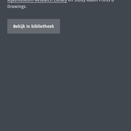
Rijksmuseum Research Library
en Study Room Prints &
Drawings.
Bekijk in bibliotheek