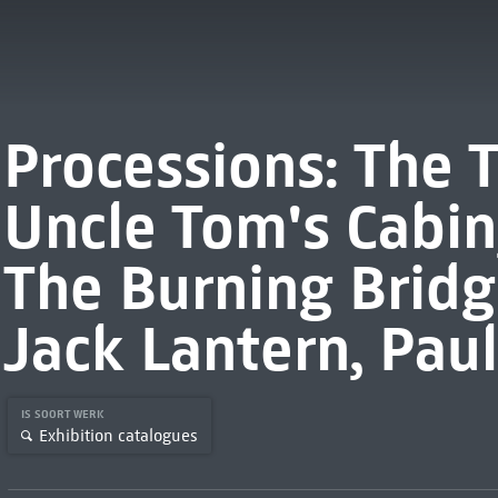
Processions: The 
Uncle Tom's Cabi
The Burning Bridg
Jack Lantern, Pau
IS SOORT WERK
Exhibition catalogues