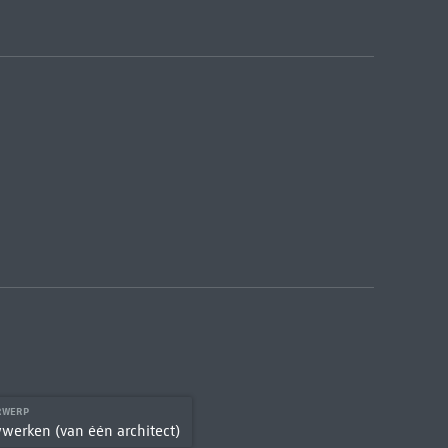
RWERP
erken (van één architect)