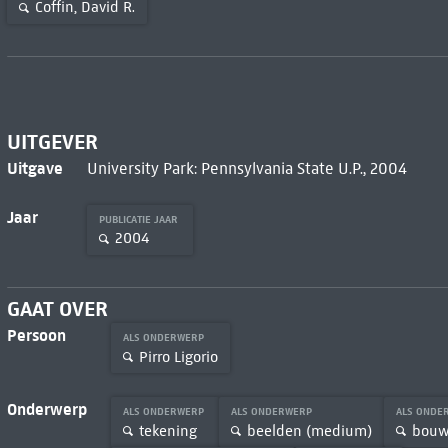
Coffin, David R.
UITGEVER
Uitgave
University Park: Pennsylvania State U.P., 2004
Jaar
PUBLICATIE JAAR
2004
GAAT OVER
Persoon
ALS ONDERWERP
Pirro Ligorio
Onderwerp
ALS ONDERWERP
ALS ONDERWERP
ALS ONDE
tekening
beelden (medium)
bouww