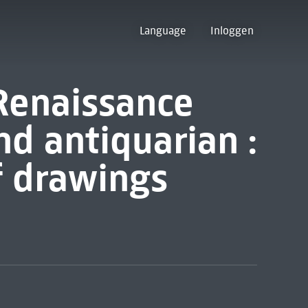
Language
Inloggen
 Renaissance
and antiquarian :
f drawings