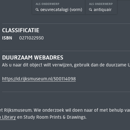
ALS ONDERWERP
ALS ONDERWERP
oeuvrecatalogi (vorm)
antiquair
CLASSIFICATIE
ISBN
0271022930
DUURZAAM WEBADRES
Als u naar dit object wilt verwijzen, gebruik dan de duurzame 
https://id.rijksmuseum.nl/300114098
het Rijksmuseum. Wie onderzoek wil doen naar of met behulp van
 Library
en Study Room Prints & Drawings.