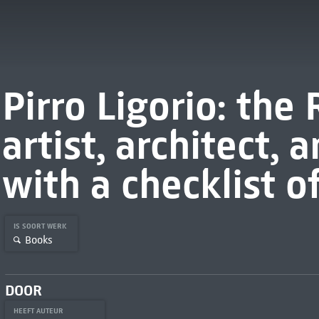
Pirro Ligorio: the
artist, architect, 
with a checklist o
IS SOORT WERK
Books
DOOR
HEEFT AUTEUR