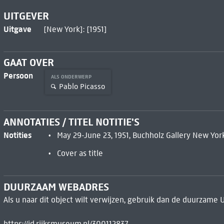
UITGEVER
Uitgave
[New York]: [1951]
GAAT OVER
Persoon
ALS ONDERWERP
Pablo Picasso
ANNOTATIES / TITEL NOTITIE'S
Notities
May 29-June 23, 1951, Buchholz Gallery New Yor
Cover as title
DUURZAAM WEBADRES
Als u naar dit object wilt verwijzen, gebruik dan de duurzame 
https://id.rijksmuseum.nl/300112837