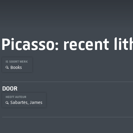
Picasso: recent li
IS SOORT WERK
Books
DOOR
HEEFT AUTEUR
Sabartès, James