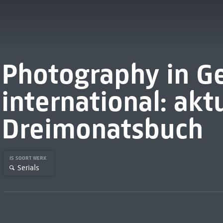
Photography in G
international: akt
Dreimonatsbuch
IS SOORT WERK
Serials