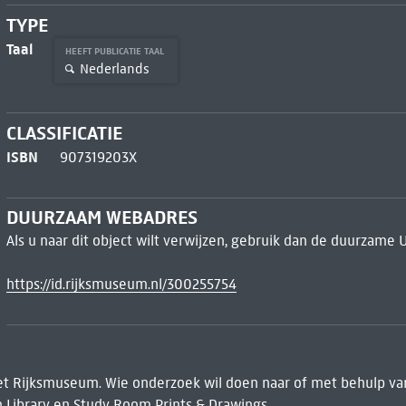
TYPE
Taal
HEEFT PUBLICATIE TAAL
Nederlands
CLASSIFICATIE
ISBN
907319203X
DUURZAAM WEBADRES
Als u naar dit object wilt verwijzen, gebruik dan de duurzame 
https://id.rijksmuseum.nl/300255754
het Rijksmuseum. Wie onderzoek wil doen naar of met behulp van
 Library
en Study Room Prints & Drawings.