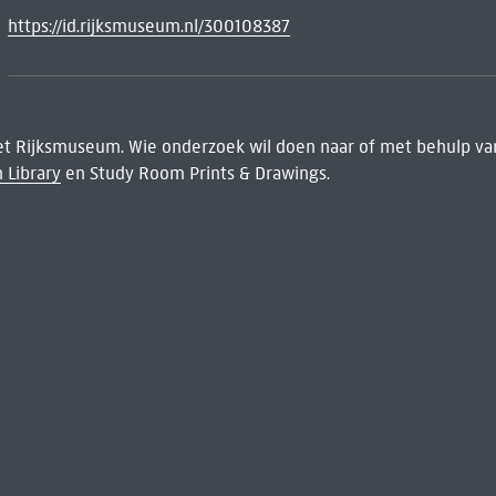
https://id.rijksmuseum.nl/300108387
het Rijksmuseum. Wie onderzoek wil doen naar of met behulp van
 Library
en Study Room Prints & Drawings.