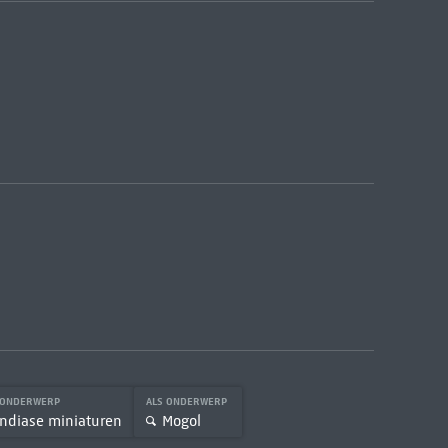
 ONDERWERP
ALS ONDERWERP
Indiase miniaturen
Mogol