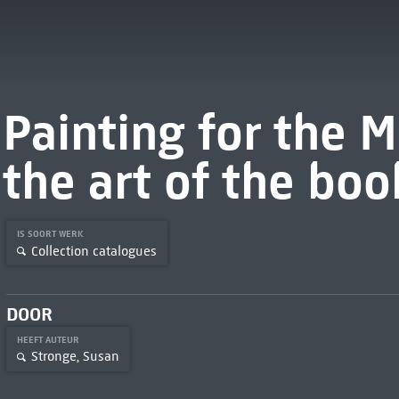
Painting for the 
the art of the bo
IS SOORT WERK
Collection catalogues
DOOR
HEEFT AUTEUR
Stronge, Susan