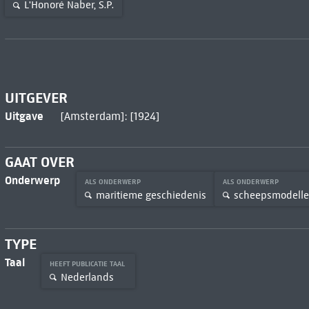
L'Honoré Naber, S.P.
UITGEVER
Uitgave
[Amsterdam]: [1924]
GAAT OVER
Onderwerp
ALS ONDERWERP
ALS ONDERWERP
maritieme geschiedenis
scheepsmodell
TYPE
Taal
HEEFT PUBLICATIE TAAL
Nederlands