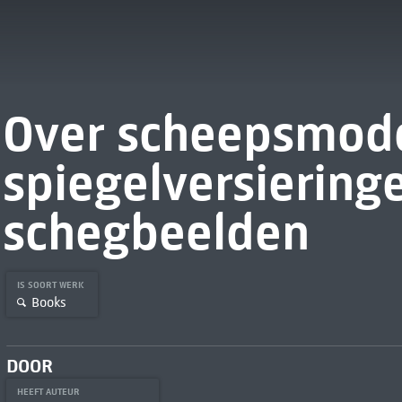
Over scheepsmode
spiegelversiering
schegbeelden
IS SOORT WERK
Books
DOOR
HEEFT AUTEUR