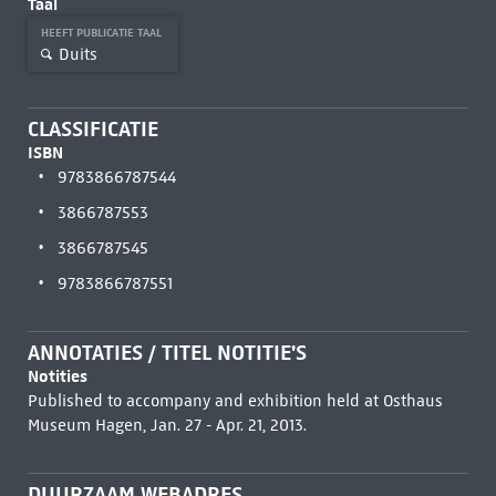
Taal
HEEFT PUBLICATIE TAAL
Duits
CLASSIFICATIE
ISBN
9783866787544
3866787553
3866787545
9783866787551
ANNOTATIES / TITEL NOTITIE'S
Notities
Published to accompany and exhibition held at Osthaus
Museum Hagen, Jan. 27 - Apr. 21, 2013.
DUURZAAM WEBADRES