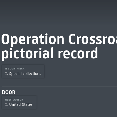
Operation Crossroa
pictorial record
IS SOORT WERK
Special collections
DOOR
HEEFT AUTEUR
United States.