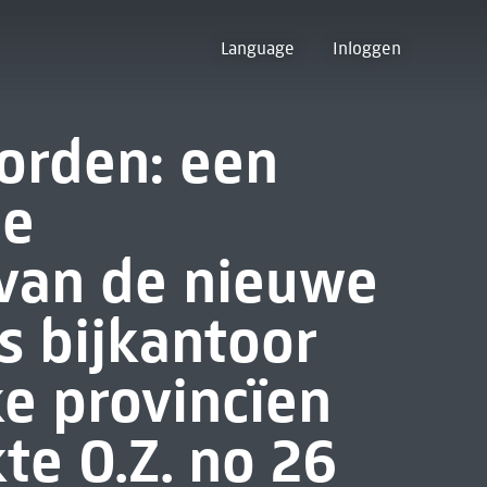
Language
Inloggen
oorden: een
de
van de nieuwe
s bijkantoor
ke provincïen
te O.Z. no 26