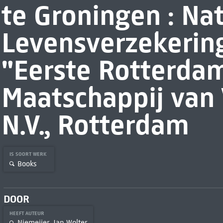
te Groningen : Na
Levensverzekering
"Eerste Rotterda
Maatschappij van 
N.V., Rotterdam
IS SOORT WERK
Books
DOOR
HEEFT AUTEUR
Niemeijer, Jan Wolter