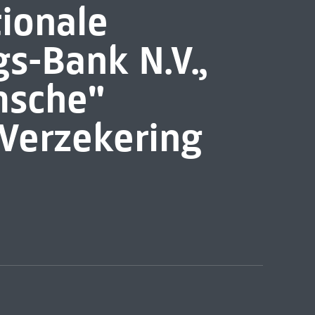
tionale
s-Bank N.V.,
msche"
Verzekering