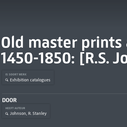
Old master prints
1450-1850: [R.S. 
IS SOORT WERK
Exhibition catalogues
DOOR
HEEFT AUTEUR
Johnson, R. Stanley