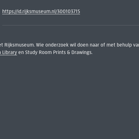
https://id.rijksmuseum.nl/300103715
het Rijksmuseum. Wie onderzoek wil doen naar of met behulp van
 Library
en Study Room Prints & Drawings.