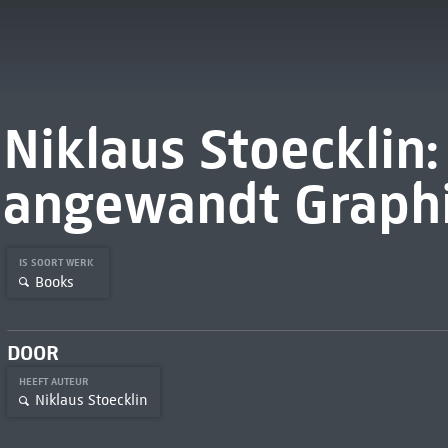
Niklaus Stoecklin
angewandt Graph
IS SOORT WERK
Books
DOOR
HEEFT AUTEUR
Niklaus Stoecklin