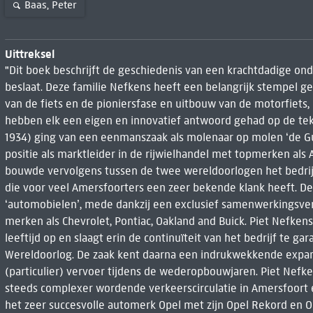
Baas, Peter
Uittreksel
"Dit boek beschrijft de geschiedenis van een krachtdadige o
beslaat. Deze familie Nefkens heeft een belangrijk stempel ge
van de fiets en de pioniersfase en uitbouw van de motorfiets,
hebben elk een eigen en innovatief antwoord gehad op de tek
1934) ging van een eenmanszaak als molenaar op molen ‘de G
positie als marktleider in de rijwielhandel met topmerken als
bouwde vervolgens tussen de twee wereldoorlogen het bedrijf
die voor veel Amersfoorters een zeer bekende klank heeft. De 
‘automobielen’, mede dankzij een exclusief samenwerkingsv
merken als Chevrolet, Pontiac, Oakland and Buick. Piet Nefkens
leeftijd op en slaagt erin de continuïteit van het bedrijf te g
Wereldoorlog. De zaak kent daarna een indrukwekkende expans
(particulier) vervoer tijdens de wederopbouwjaren. Piet Nefk
steeds complexer wordende verkeerscirculatie in Amersfoort 
het zeer succesvolle automerk Opel met zijn Opel Rekord en O