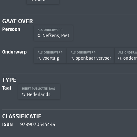
GAAT OVER
Persoon
ALS ONDERWERP
Nefkens, Piet
Onderwerp
ALS ONDERWERP
ALS ONDERWERP
ALS ONDER
voertuig
openbaar vervoer
ondern
TYPE
Taal
HEEFT PUBLICATIE TAAL
Nederlands
CLASSIFICATIE
ISBN
9789070545444