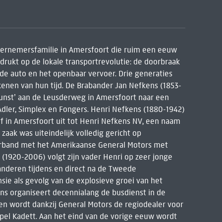
ndernemersfamilie in Amersfoort die ruim een eeuw
drukt op de lokale transportrevolutie: de doorbraak
 de auto en het openbaar vervoer. Drie generaties
enen van hun tijd. De Brabander Jan Nefkens (1853-
unst’ aan de Leusderweg in Amersfoort naar een
 Adler, Simplex en Fongers. Henri Nefkens (1880-1942)
 in Amersfoort uit tot Henri Nefkens NV, een naam
zaak was uiteindelijk volledig gericht op
erband met het Amerikaanse General Motors met
 (1920-2006) volgt zijn vader Henri op zeer jonge
aranderen tijdens en direct na de Tweede
ie als gevolg van de explosieve groei van het
ens organiseert decennialang de busdienst in de
en wordt dankzij General Motors de regiodealer voor
pel Kadett. Aan het eind van de vorige eeuw wordt