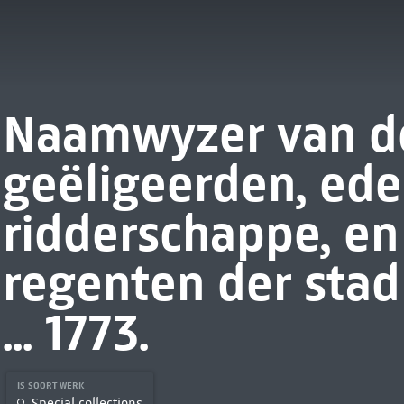
Naamwyzer van d
geëligeerden, ede
ridderschappe, en
regenten der stad 
... 1773.
IS SOORT WERK
Special collections