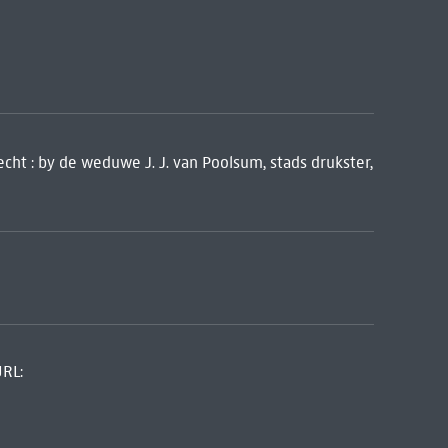
cht : by de weduwe J. J. van Poolsum, stads drukster,
URL: