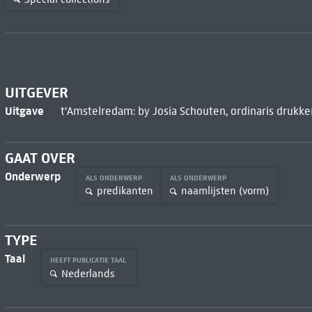
UITGEVER
Uitgave
t'Amstelredam: by Josia Schouten, ordinaris drukker
GAAT OVER
Onderwerp
ALS ONDERWERP
ALS ONDERWERP
predikanten
naamlijsten (vorm)
TYPE
Taal
HEEFT PUBLICATIE TAAL
Nederlands