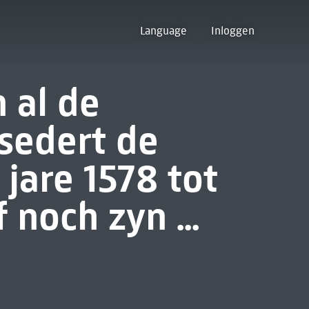
Language
Inloggen
 al de
'sedert de
jare 1578 tot
noch zyn ...