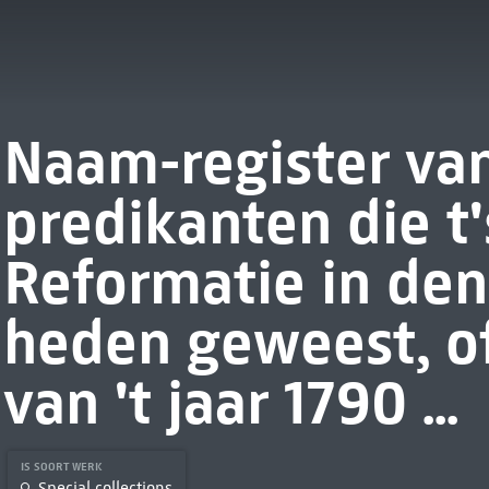
Naam-register van
predikanten die t
Reformatie in den 
heden geweest, of 
van 't jaar 1790 ...
IS SOORT WERK
Special collections