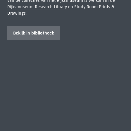
van de collecties van het Rijksmuseum is welkom in de
Rijksmuseum Research Library
en Study Room Prints &
Drawings.
Bekijk in bibliotheek