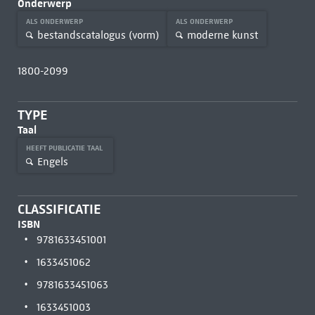
Onderwerp
ALS ONDERWERP
ALS ONDERWERP
bestandscatalogus (vorm)
moderne kunst
1800-2099
TYPE
Taal
HEEFT PUBLICATIE TAAL
Engels
CLASSIFICATIE
ISBN
9781633451001
1633451062
9781633451063
1633451003