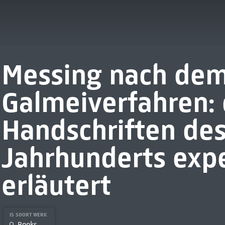
Messing nach de
Galmeiverfahren: 
Handschriften des
Jahrhunderts exp
erläutert
IS SOORT WERK
Books