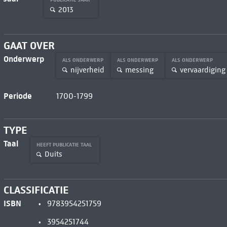
2013
GAAT OVER
Onderwerp
ALS ONDERWERP
ALS ONDERWERP
ALS ONDERWERP
nijverheid
messing
vervaardiging
Periode
1700-1799
TYPE
Taal
HEEFT PUBLICATIE TAAL
Duits
CLASSIFICATIE
ISBN
9783954251759
3954251744