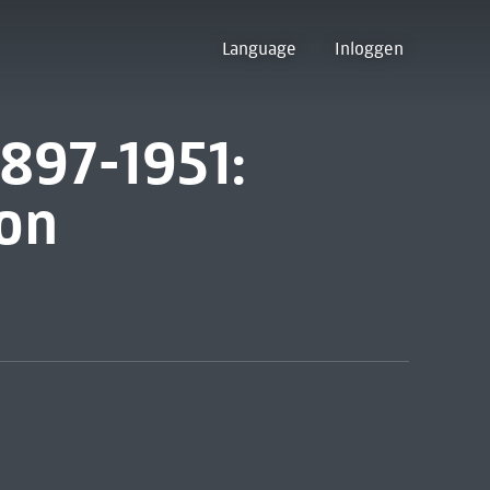
Language
Inloggen
897-1951:
ion