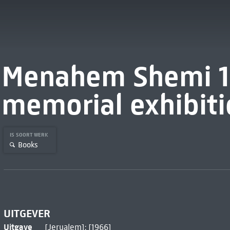
Menahem Shemi 1
memorial exhibit
IS SOORT WERK
Books
UITGEVER
Uitgave
[Jerualem]: [1966]