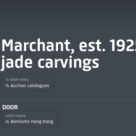
Marchant, est. 192
jade carvings
IS SOORT WERK
Auction catalogues
DOOR
HEEFT MAKER
Bonhams Hong Kong